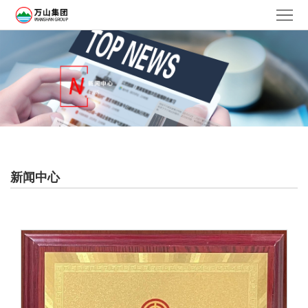
网
站
走
首
进
集
页
万
团
新
山
产
闻
企
业
中
业
社
新闻中心
心
文
会
人
化
责
力
联
任
资
系
ENGLISH
源
万
供