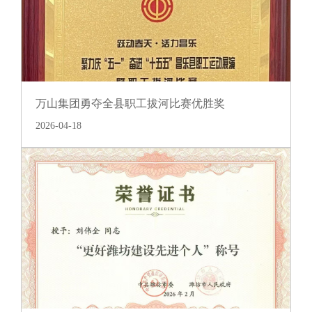
山
应
商
注
万山集团勇夺全县职工拔河比赛优胜奖
册
2026-04-18
入
口