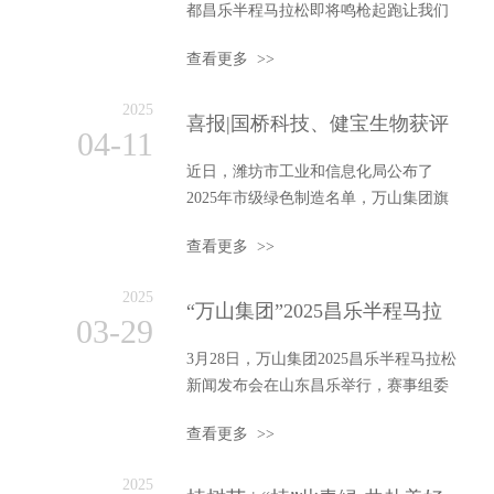
都昌乐半程马拉松即将鸣枪起跑让我们
以马拉松之名相聚在这里常来昌乐常来
查看更多 >>
常乐昌乐宋初建县，寓昌盛安
2025
喜报|国桥科技、健宝生物获评
04-11
市级“绿色工厂”
近日，潍坊市工业和信息化局公布了
2025年市级绿色制造名单，万山集团旗
下山东国桥建材科技有限公司、潍坊健
查看更多 >>
宝生物科技有限公司获评市
2025
“万山集团”2025昌乐半程马拉
03-29
松新闻发布会召开
3月28日，万山集团2025昌乐半程马拉松
新闻发布会在山东昌乐举行，赛事组委
会宣布，本届赛事将于5月18日举办，赛
查看更多 >>
事规模5000人。
2025