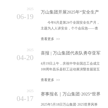
2025
万山集团开展2025年“安全生产
06-19
月”系列活动
今年6月是第24个全国安全生产月，
主题为人人讲安全，个个会应急——查
找身边安全隐患。万山集团积极响应国
查看更多 >>
家及山东省安全生产号召，全
2025
喜报 | 万山集团代表队勇夺亚军
04-20
4月19日上午，庆祝中华全国总工会成立
100周年昌乐县职工运动展演暨首届迎五
一职工拔河比赛在市民文化体育公园举
查看更多 >>
行，来自全县的21支拔河代表
2025
赛事报名｜万山集团·2025“世界
04-17
风筝都”昌乐半程马拉松报名开
2025年5月18日万山集团·2025世界风筝
启倒计时