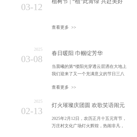
植树节 | “植”此青绿 共赴美好
03-12
查看更多 >>
2025
春日暖阳 巾帼绽芳华
03-08
当晨曦的第*缕阳光穿透云层洒在大地上
我们迎来了又一个充满意义的节日三八
国际劳动妇女节在这个特别的日子里让
查看更多 >>
我们一同走进女性的世界去探
2025
灯火璀璨庆团圆 欢歌笑语闹元
02-13
宵
2025年2月12日，农历正月十五元宵节，
万庄村文化广场灯火辉煌，热闹非凡，
第二十一届元宵节文艺晚会在这里圆满